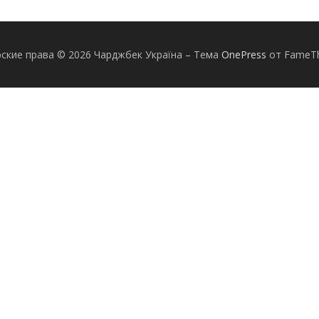
ские права © 2026 Чарджбек Україна
–
Тема
OnePress
от FameT