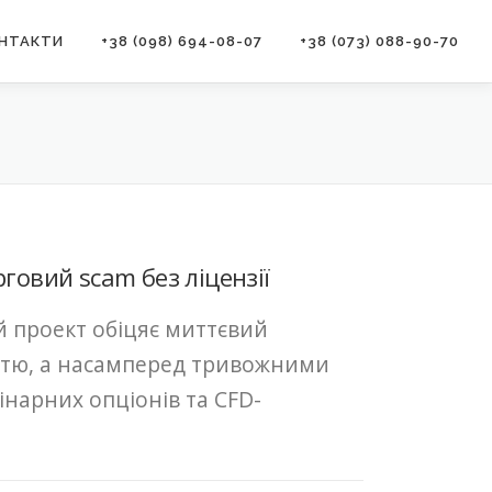
НТАКТИ
+38 (098) 694-08-07
+38 (073) 088-90-70
говий scam без ліцензії
ий проект обіцяє миттєвий
істю, а насамперед тривожними
інарних опціонів та CFD-