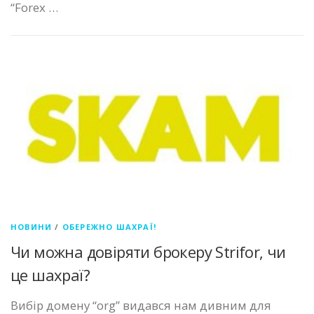
“Forex …
НОВИНИ
/
ОБЕРЕЖНО ШАХРАЇ!
Чи можна довіряти брокеру Strifor, чи
це шахраї?
Вибір домену “org” видався нам дивним для