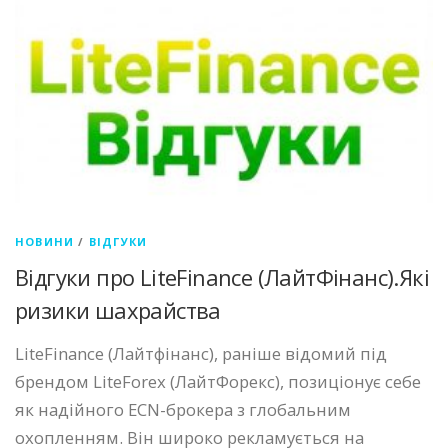
НОВИНИ
/
ВІДГУКИ
Відгуки про LiteFinance (ЛайтФінанс).Які
ризики шахрайства
LiteFinance (Лайтфінанс), раніше відомий під
брендом LiteForex (ЛайтФорекс), позиціонує себе
як надійного ECN-брокера з глобальним
охопленням. Він широко рекламується на