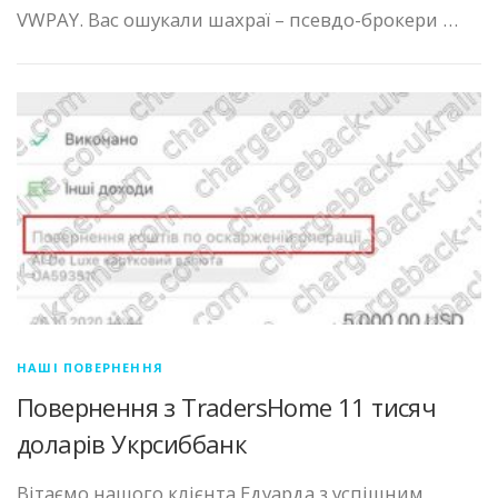
VWPAY. Вас ошукали шахраї – псевдо-брокери …
НАШІ ПОВЕРНЕННЯ
Повернення з TradersHome 11 тисяч
доларів Укрсиббанк
Вітаємо нашого клієнта Едуарда з успішним