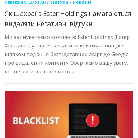
ОБЕРЕЖНО ШАХРАЇ!
/
ВІДГУКИ
/
НОВИНИ
Як шахраї з Ester Holdings намагаються
видаляти негативні відгуки
Ми звинувачуємо компанію Ester Holdings (Естер
Холдингс) у спробі видалити критичні відгуки
шляхом подання безпідставних скарг до Google
про видалення контенту. Звертаємо вашу увагу,
що це робиться не з метою …