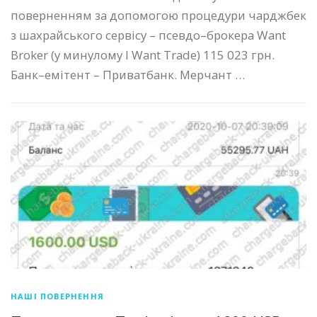
поверненням за допомогою процедури чарджбек
з шахрайського сервісу – псевдо–брокера Want
Broker (у минулому I Want Trade) 115 023 грн.
Банк–емітент – Приватбанк. Мерчант …
НАШІ ПОВЕРНЕННЯ