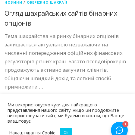
НОВИНИ
/
ОБЕРЕЖНО ШАХРАЇ!
Огляд шахрайських сайтів бінарних
опціонів
Тема шахрайства на ринку бінарних опціонів
залишається актуальною незважаючи на
численні попередження офіційних фінансових
регуляторів різних країн. Багато псевдоброкерів
продовжують активно залучати клієнтів,
обіцяючи швидкий дохід та легкий спосіб
примножити …
Ми використовуємо куки для найкращого
представлення нашого сайту. Якщо Ви продовжите
використовувати сайт, ми будемо вважати, що Вас це
влаштовує.
Авторские права © 2026 Чарджбек Україна
–
Тема
OnePress
от FameThemes
Налаштування Cookie
ОК