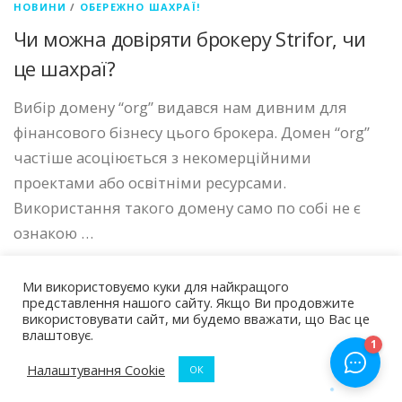
НОВИНИ
/
ОБЕРЕЖНО ШАХРАЇ!
Чи можна довіряти брокеру Strifor, чи
це шахраї?
Вибір домену “org” видався нам дивним для
фінансового бізнесу цього брокера. Домен “org”
частіше асоціюється з некомерційними
проектами або освітніми ресурсами.
Використання такого домену само по собі не є
ознакою …
Ми використовуємо куки для найкращого
представлення нашого сайту. Якщо Ви продовжите
використовувати сайт, ми будемо вважати, що Вас це
влаштовує.
Авторские права © 2026 Чарджбек Україна
–
Тема
OnePress
от FameThemes
Налаштування Cookie
ОК