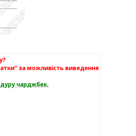
у?
одатки” за можливість виведення
едуру чарджбек.