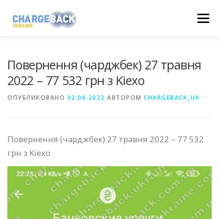
Перейти
Меню
к
содержимому
НАШІ ПОВЕРНЕННЯ
FAQ
НОВИНИ
Повернення (чарджбек) 27 травня
2022 – 77 532 грн з Kiexo
ВІДГУКИ
ПОШУК
КОНТАКТИ
ОПУБЛИКОВАНО
02.06.2022
АВТОРОМ
CHARGEBACK_UA
+38 (098) 694-08-07
+38 (073) 088-90-70
Повернення (чарджбек) 27 травня 2022 – 77 532
грн з Kiexo