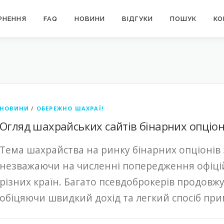
РНЕННЯ
FAQ
НОВИНИ
ВІДГУКИ
ПОШУК
КО
НОВИНИ
/
ОБЕРЕЖНО ШАХРАЇ!
Огляд шахрайських сайтів бінарних опціон
Тема шахрайства на ринку бінарних опціонів
незважаючи на численні попередження офіці
різних країн. Багато псевдоброкерів продовжу
обіцяючи швидкий дохід та легкий спосіб пр