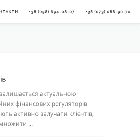
НТАКТИ
+38 (098) 694-08-07
+38 (073) 088-90-70
ів
 залишається актуальною
йних фінансових регуляторів
ють активно залучати клієнтів,
имножити …