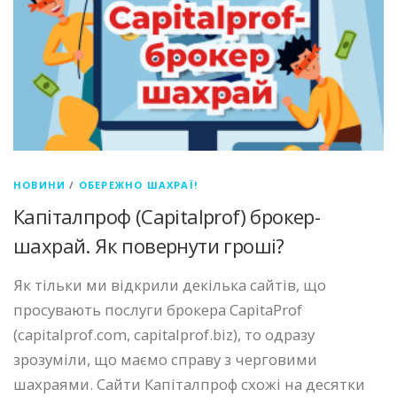
НОВИНИ
/
ОБЕРЕЖНО ШАХРАЇ!
Капіталпроф (Capitalprof) брокер-
шахрай. Як повернути гроші?
Як тільки ми відкрили декілька сайтів, що
просувають послуги брокера CapitaProf
(capitalprof.com, capitalprof.biz), то одразу
зрозуміли, що маємо справу з черговими
шахраями. Сайти Капіталпроф схожі на десятки