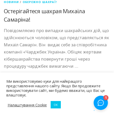
НОВИНИ
/
ОБЕРЕЖНО ШАХРАЇ!
Остерігайтеся шахрая Михаїла
Самаріна!
Повідомляємо про випадки шахрайських дій, що
здійснюються чоловіком, що представляється як
Михаїл Самарін. Він видає себе за співробітника
компанії «Чарджбек Україна». Обіцяє жертвам
кібершахрайства повернути гроші через
процедуру чарджбек вимагаючи …
Ми використовуємо куки для найкращого
представлення нашого сайту. Якщо Ви продовжите
використовувати сайт, ми будемо вважати, що Вас це
влаштовує.
Авторские права © 2026 Чарджбек Україна
–
Тема
OnePress
от FameThemes
Налаштування Cookie
ОК