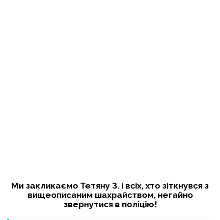
Ми закликаємо Тетяну З. і всіх, хто зіткнувся з
вищеописаним шахрайством, негайно
звернутися в поліцію!