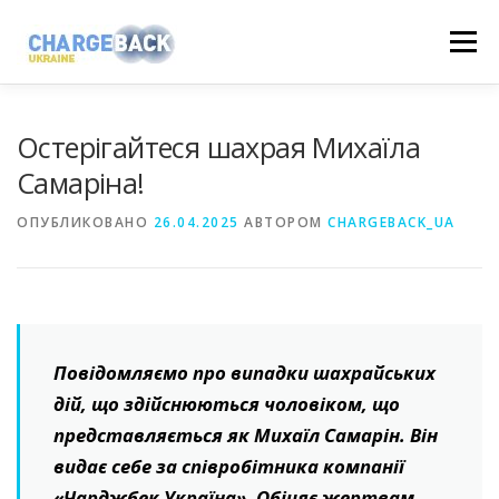
Перейти
Меню
к
содержимому
НАШІ ПОВЕРНЕННЯ
FAQ
НОВИНИ
Остерігайтеся шахрая Михаїла
Самаріна!
ВІДГУКИ
ПОШУК
КОНТАКТИ
ОПУБЛИКОВАНО
26.04.2025
АВТОРОМ
CHARGEBACK_UA
+38 (098) 694-08-07
+38 (073) 088-90-70
Повідомляємо про випадки шахрайських
дій, що здійснюються чоловіком, що
представляється як Михаїл Самарін. Він
видає себе за співробітника компанії
«Чарджбек Україна». Обіцяє жертвам