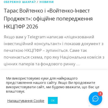
ОБЕРЕЖНО ШАХРАЇ!
/
НОВИНИ
Тарас Войтенко і «Войтенко-Інвест
Проджект»: офіційне попередження
НКЦПФР 2026
Якщо вам у Telegram написав «ліцензований
інвестиційний консультант» і показав документ з
печаткою НКЦПФР – зупиніться. Саме так
починається схема, про яку Національна комісія з
цінних паперів та фондового ринку …
Ми використовуємо куки для найкращого
представлення нашого сайту. Якщо Ви продовжите
використовувати сайт, ми будемо вважати, що Вас це
влаштовує.
Авторские права © 2026 Чарджбек Україна
–
Тема
OnePress
от FameThemes
Налаштування Cookie
ОК