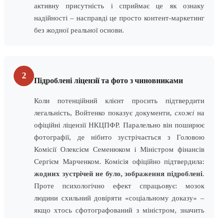
активну присутність і сприймає це як ознаку
надійності – насправді це просто контент-маркетинг
без жодної реальної основи.
2
Підроблені ліцензії та фото з чиновниками
Коли потенційний клієнт просить підтвердити
легальність, Войтенко показує документи,
схожі
на
офіційні ліцензії НКЦПФР. Паралельно він поширює
фотографії, де нібито зустрічається з Головою
Комісії Олексієм Семенюком і Міністром фінансів
Сергієм Марченком. Комісія офіційно підтвердила:
жодних зустрічей не було, зображення підроблені
.
Проте психологічно ефект спрацьовує: мозок
людини схильний довіряти «соціальному доказу» –
якщо хтось сфотографований з міністром, значить