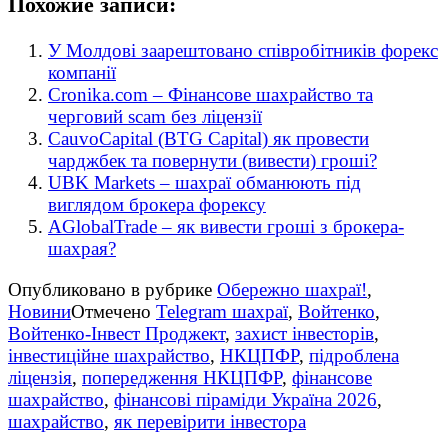
Похожие записи:
У Молдові заарештовано співробітників форекс
компанії
Cronika.com – Фінансове шахрайство та
черговий scam без ліцензії
CauvoCapital (BTG Capital) як провести
чарджбек та повернути (вивести) гроші?
UBK Markets – шахраї обманюють під
виглядом брокера форексу
AGlobalTrade – як вивести гроші з брокера-
шахрая?
Опубликовано в рубрике
Обережно шахраї!
,
Новини
Отмечено
Telegram шахраї
,
Войтенко
,
Войтенко-Інвест Проджект
,
захист інвесторів
,
інвестиційне шахрайство
,
НКЦПФР
,
підроблена
ліцензія
,
попередження НКЦПФР
,
фінансове
шахрайство
,
фінансові піраміди Україна 2026
,
шахрайство
,
як перевірити інвестора