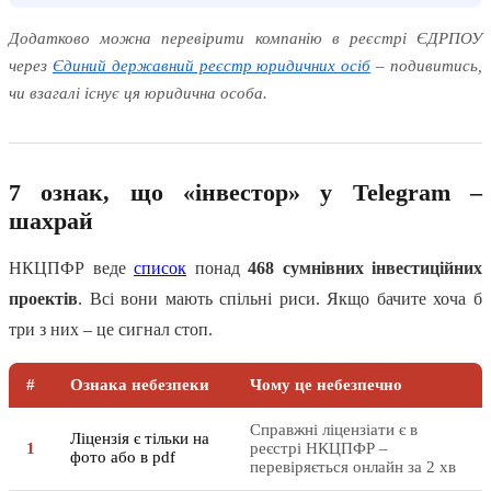
Додатково можна перевірити компанію в реєстрі ЄДРПОУ
через
Єдиний державний реєстр юридичних осіб
– подивитись,
чи взагалі існує ця юридична особа.
7 ознак, що «інвестор» у Telegram –
шахрай
НКЦПФР веде
список
понад
468 сумнівних інвестиційних
проектів
. Всі вони мають спільні риси. Якщо бачите хоча б
три з них – це сигнал стоп.
#
Ознака небезпеки
Чому це небезпечно
Справжні ліцензіати є в
Ліцензія є тільки на
1
реєстрі НКЦПФР –
фото або в pdf
перевіряється онлайн за 2 хв