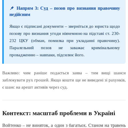
📌 Напрям 3: Суд – позов про визнання правочину
недійсним
Якщо є підписані документи – зверніться до юриста щодо
позову про визнання угоди нікчемною на підставі ст. 230-
232 ЦКУ (обман, помилка при укладанні правочину).
Паралельний позов не заважає кримінальному
провадженню – навпаки, підсилює його.
Важливо: чим раніше подається заява – тим вищі шанси
заблокувати рух грошей. Якщо кошти ще не виведені зі рахунків,
є шанс на арешт активів через суд.
Контекст: масштаб проблеми в Україні
Войтенко – не виняток, а один з багатьох. Станом на травень