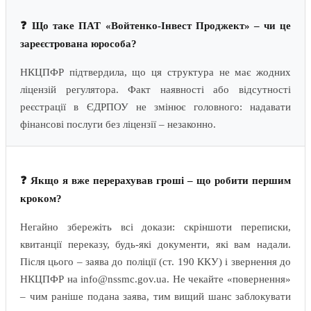
❓ Що таке ПАТ «Войтенко-Інвест Проджект» – чи це
зареєстрована юрособа?
НКЦПФР підтвердила, що ця структура не має жодних
ліцензій регулятора. Факт наявності або відсутності
реєстрації в ЄДРПОУ не змінює головного: надавати
фінансові послуги без ліцензії – незаконно.
❓ Якщо я вже перерахував гроші – що робити першим
кроком?
Негайно збережіть всі докази: скріншоти переписки,
квитанції переказу, будь-які документи, які вам надали.
Після цього – заява до поліції (ст. 190 ККУ) і звернення до
НКЦПФР на info@nssmc.gov.ua. Не чекайте «повернення»
– чим раніше подана заява, тим вищий шанс заблокувати