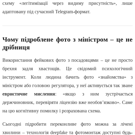
схему «легітимізації через видиму присутність», лише
адаптовану під сучасний Telegram-формат.
Чому підроблене фото з міністром – це не
дрібниця
Використання фейкових фото з посадовцями – це не просто
брехня задля хвастощів. Це свідомий психологічний
інструмент. Коли людина бачить фото «знайомства» з
міністром або головою регулятора, у неї активується так зване
евристичне мислення
: «якщо з ним зустрічається
держчиновник, перевіряти ліцензію вже необов’язково». Саме
на цю когнітивну помилку і розрахована схема.
Сьогодні підробити переконливе фото можна за лічені
хвилини – технологія deepfake та фотомонтаж доступні будь-