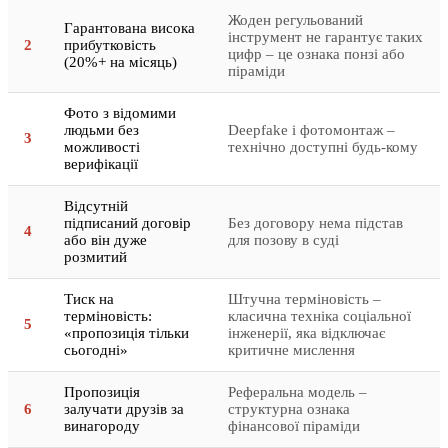
Жоден регульований
Гарантована висока
інструмент не гарантує таких
2
прибутковість
цифр – це ознака понзі або
(20%+ на місяць)
піраміди
Фото з відомими
людьми без
Deepfake і фотомонтаж –
3
можливості
технічно доступні будь-кому
верифікації
Відсутній
підписаний договір
Без договору нема підстав
4
або він дуже
для позову в суді
розмитий
Тиск на
Штучна терміновість –
терміновість:
класична техніка соціальної
5
«пропозиція тільки
інженерії, яка відключає
сьогодні»
критичне мислення
Пропозиція
Реферальна модель –
6
залучати друзів за
структурна ознака
винагороду
фінансової піраміди