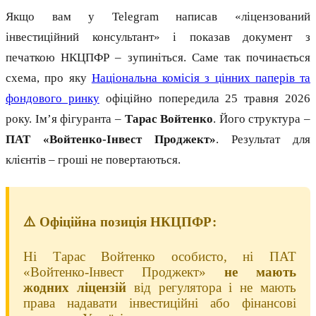
Якщо вам у Telegram написав «ліцензований
інвестиційний консультант» і показав документ з
печаткою НКЦПФР – зупиніться. Саме так починається
схема, про яку
Національна комісія з цінних паперів та
фондового ринку
офіційно попередила 25 травня 2026
року. Ім’я фігуранта –
Тарас Войтенко
. Його структура –
ПАТ «Войтенко-Інвест Проджект»
. Результат для
клієнтів – гроші не повертаються.
⚠️ Офіційна позиція НКЦПФР:
Ні Тарас Войтенко особисто, ні ПАТ
«Войтенко-Інвест Проджект»
не мають
жодних ліцензій
від регулятора і не мають
права надавати інвестиційні або фінансові