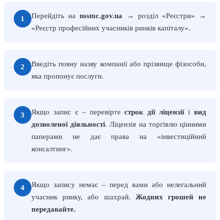
Перейдіть на
nssmc.gov.ua
→ розділ «Реєстри» →
1
«Реєстр професійних учасників ринків капіталу».
Введіть повну назву компанії або прізвище фізособи,
2
яка пропонує послуги.
Якщо запис є – перевірте
строк дії ліцензії
і
вид
3
дозволеної діяльності
. Ліцензія на торгівлю цінними
паперами не дає права на «інвестиційний
консалтинг».
Якщо запису немає – перед вами або нелегальний
4
учасник ринку, або шахрай.
Жодних грошей не
передавайте.