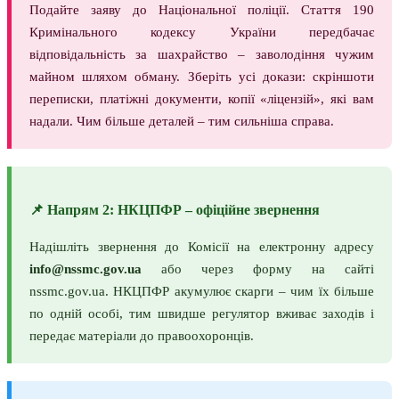
Подайте заяву до Національної поліції. Стаття 190
Кримінального кодексу України передбачає
відповідальність за шахрайство – заволодіння чужим
майном шляхом обману. Зберіть усі докази: скріншоти
переписки, платіжні документи, копії «ліцензій», які вам
надали. Чим більше деталей – тим сильніша справа.
📌 Напрям 2: НКЦПФР – офіційне звернення
Надішліть звернення до Комісії на електронну адресу
info@nssmc.gov.ua
або через форму на сайті
nssmc.gov.ua. НКЦПФР акумулює скарги – чим їх більше
по одній особі, тим швидше регулятор вживає заходів і
передає матеріали до правоохоронців.