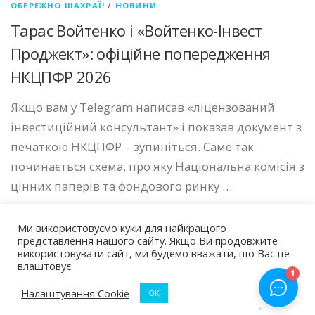
ОБЕРЕЖНО ШАХРАЇ!
/
НОВИНИ
Тарас Войтенко і «Войтенко-Інвест
Проджект»: офіційне попередження
НКЦПФР 2026
Якщо вам у Telegram написав «ліцензований
інвестиційний консультант» і показав документ з
печаткою НКЦПФР – зупиніться. Саме так
починається схема, про яку Національна комісія з
цінних паперів та фондового ринку …
Ми використовуємо куки для найкращого
представлення нашого сайту. Якщо Ви продовжите
використовувати сайт, ми будемо вважати, що Вас це
влаштовує.
Авторские права © 2026 Чарджбек Україна
–
Тема
OnePress
от FameThemes
Налаштування Cookie
ОК