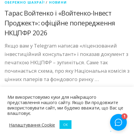
ОБЕРЕЖНО ШАХРАЇ!
/
НОВИНИ
Тарас Войтенко і «Войтенко-Інвест
Проджект»: офіційне попередження
НКЦПФР 2026
Якщо вам у Telegram написав «ліцензований
інвестиційний консультант» і показав документ з
печаткою НКЦПФР – зупиніться. Саме так
починається схема, про яку Національна комісія з
цінних паперів та фондового ринку …
Ми використовуємо куки для найкращого
представлення нашого сайту. Якщо Ви продовжите
використовувати сайт, ми будемо вважати, що Вас це
влаштовує.
Авторские права © 2026 Чарджбек Україна
–
Тема
OnePress
от FameThemes
Налаштування Cookie
ОК