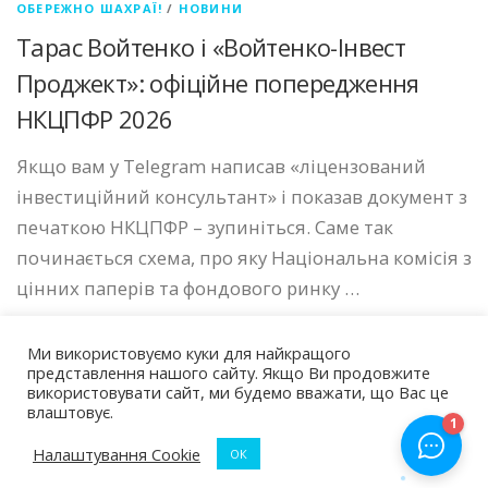
ОБЕРЕЖНО ШАХРАЇ!
/
НОВИНИ
Тарас Войтенко і «Войтенко-Інвест
Проджект»: офіційне попередження
НКЦПФР 2026
Якщо вам у Telegram написав «ліцензований
інвестиційний консультант» і показав документ з
печаткою НКЦПФР – зупиніться. Саме так
починається схема, про яку Національна комісія з
цінних паперів та фондового ринку …
Ми використовуємо куки для найкращого
представлення нашого сайту. Якщо Ви продовжите
використовувати сайт, ми будемо вважати, що Вас це
влаштовує.
Авторские права © 2026 Чарджбек Україна
–
Тема
OnePress
от FameThemes
Налаштування Cookie
ОК