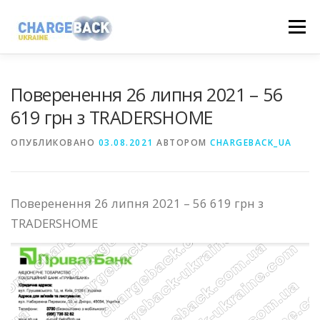
Перейти
Меню
к
содержимому
НАШІ ПОВЕРНЕННЯ
FAQ
НОВИНИ
Поверенення 26 липня 2021 – 56
619 грн з TRADERSHOME
ВІДГУКИ
ПОШУК
КОНТАКТИ
ОПУБЛИКОВАНО
03.08.2021
АВТОРОМ
CHARGEBACK_UA
+38 (098) 694-08-07
+38 (073) 088-90-70
Поверенення 26 липня 2021 – 56 619 грн з
TRADERSHOME