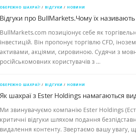
ОБЕРЕЖНО ШАХРАЇ!
/
ВІДГУКИ
/
НОВИНИ
Відгуки про BullMarkets.Чому їх називают
BullMarkets.com позиціонує себе як торгівель
інвестицій. Він пропонує торгівлю CFD, іно
активами, акціями, сировиною. Судячи з мовн
російськомовних користувачів з …
ОБЕРЕЖНО ШАХРАЇ!
/
ВІДГУКИ
/
НОВИНИ
Як шахраї з Ester Holdings намагаються ви
Ми звинувачуємо компанію Ester Holdings (Ест
критичні відгуки шляхом подання безпідставн
видалення контенту. Звертаємо вашу увагу, щ