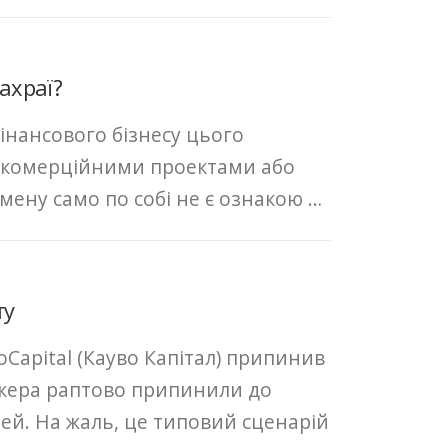
ахраї?
інансового бізнесу цього
 некомерційними проектами або
мену само по собі не є ознакою …
ту
Capital (Кауво Капітал) припинив
окера раптово припинили до
ей. На жаль, це типовий сценарій