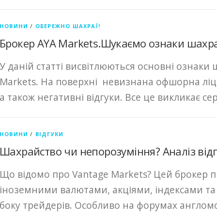
НОВИНИ
/
ОБЕРЕЖНО ШАХРАЇ!
Брокер AYA Markets.Шукаємо ознаки шахр
У даній статті висвітлюються основні ознаки 
Markets. На поверхні невизнана офшорна ліце
а також негативні відгуки. Все це викликає с
НОВИНИ
/
ВІДГУКИ
Шахрайство чи непорозуміння? Аналіз відг
Що відомо про Vantage Markets? Цей брокер п
іноземними валютами, акціями, індексами та 
боку трейдерів. Особливо на форумах англом