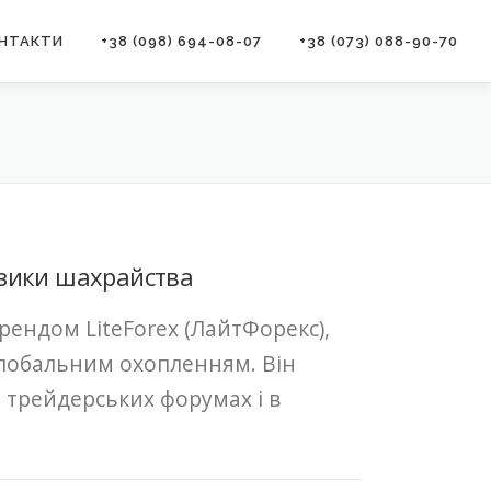
НТАКТИ
+38 (098) 694-08-07
+38 (073) 088-90-70
ризики шахрайства
брендом LiteForex (ЛайтФорекс),
глобальним охопленням. Він
 трейдерських форумах і в