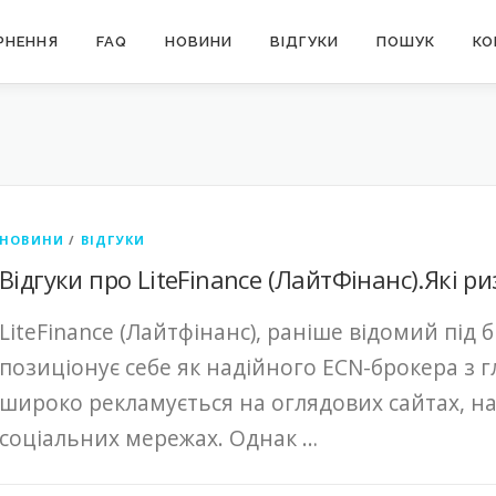
РНЕННЯ
FAQ
НОВИНИ
ВІДГУКИ
ПОШУК
КО
НОВИНИ
/
ВІДГУКИ
Відгуки про LiteFinance (ЛайтФінанс).Які 
LiteFinance (Лайтфінанс), раніше відомий під 
позиціонує себе як надійного ECN-брокера з 
широко рекламується на оглядових сайтах, на
соціальних мережах. Однак …