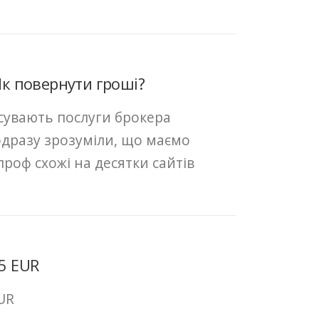
Як повернути гроші?
осувають послуги брокера
то одразу зрозуміли, що маємо
роф схожі на десятки сайтів
5 EUR
UR