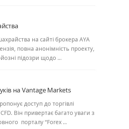
айства
шахрайства на сайті брокера AYA
нзія, повна анонімність проекту,
ерйозні підозри щодо …
уків на Vantage Markets
ропонує доступ до торгівлі
CFD. Він привертає багато уваги з
овного порталу “Forex …