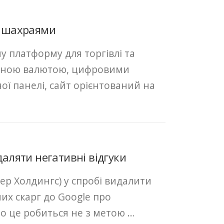
ь шахраями
ну платформу для торгівлі та
земною валютою, цифровими
ої панелі, сайт орієнтований на
даляти негативні відгуки
ер Холдингс) у спробі видалити
их скарг до Google про
о це робиться не з метою …